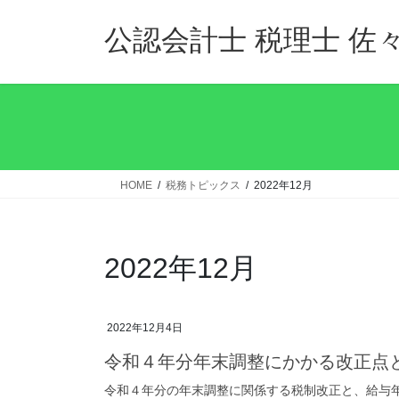
コ
ナ
ン
ビ
公認会計士 税理士 佐
テ
ゲ
ン
ー
ツ
シ
へ
ョ
ス
ン
キ
に
ッ
移
HOME
税務トピックス
2022年12月
プ
動
2022年12月
2022年12月4日
令和４年分年末調整にかかる改正点
令和４年分の年末調整に関係する税制改正と、給与